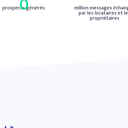
0
prospects générés
million messages échan
par les locataires et l
propriétaires